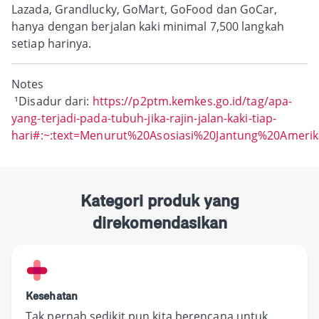
Lazada, Grandlucky, GoMart, GoFood dan GoCar,
hanya dengan berjalan kaki minimal 7,500 langkah
setiap harinya.
Notes
¹Disadur dari:
https://p2ptm.kemkes.go.id/tag/apa-
yang-terjadi-pada-tubuh-jika-rajin-jalan-kaki-tiap-
hari#:~:text=Menurut%20Asosiasi%20Jantung%20Ameri
Kategori produk yang
direkomendasikan
Kesehatan
Tak pernah sedikit pun kita berencana untuk