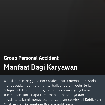
Group Personal Accident
Manfaat Bagi Karyawan
Website ini menggunakan cookies untuk memastian Anda
Dapat dibeli melalui
mendapatkan pengalaman terbaik di dalam website kami.
AIA Corporate Solutions
Pelajari lebih lanjut mengenai jenis cookies yang kami
kumpulkan, untuk apa kami menggunakannya dan
bagaimana kami mengelola pengaturan cookies di
Kebijakan
Cookies
dan
Pernyataan Privacy
milik kami.