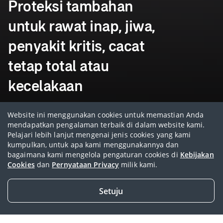
Proteksi tambahan
untuk rawat inap, jiwa,
penyakit kritis, cacat
tetap total atau
kecelakaan
Website ini menggunakan cookies untuk memastian Anda
Dapat dibeli melalui
mendapatkan pengalaman terbaik di dalam website kami.
AIA Corporate Solutions
Pelajari lebih lanjut mengenai jenis cookies yang kami
kumpulkan, untuk apa kami menggunakannya dan
bagaimana kami mengelola pengaturan cookies di
Kebijakan
Cookies
dan
Pernyataan Privacy
milik kami.
Setuju
Tertarik membeli produk