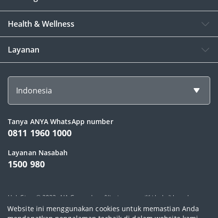
Health & Wellness
Layanan
Indonesia
Tanya ANYA WhatsApp number
0811 1960 1000
Layanan Nasabah
1500 980
Hak Cipta © 2023, AIA Group dan afiliasinya memiliki hak di bawah
Website ini menggunakan cookies untuk memastian Anda
hukum yang berlaku. PT AIA FINANCIAL berizin dan diawasi oleh Otoritas