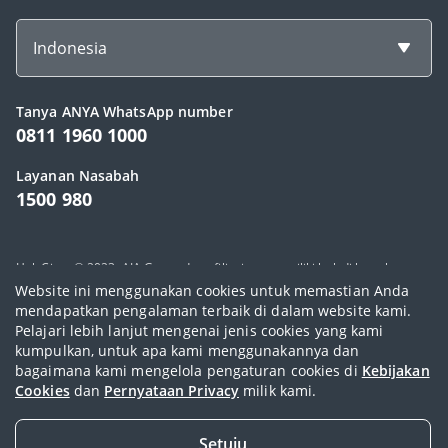
Indonesia
Tanya ANYA WhatsApp number
0811 1960 1000
Layanan Nasabah
1500 980
Hak Cipta © 2023, AIA Group dan afiliasinya memiliki hak di bawah
Website ini menggunakan cookies untuk memastian Anda
hukum yang berlaku. PT AIA FINANCIAL berizin dan diawasi oleh Otoritas
mendapatkan pengalaman terbaik di dalam website kami.
Jasa Keuangan.
Pelajari lebih lanjut mengenai jenis cookies yang kami
kumpulkan, untuk apa kami menggunakannya dan
Syarat penggunaan
|
Pernyataan Kebijakan Privasi
|
Kebijakan cookie
|
bagaimana kami mengelola pengaturan cookies di
Kebijakan
Peta situs
|
Whistleblower
Cookies
dan
Pernyataan Privacy
milik kami.
Setuju