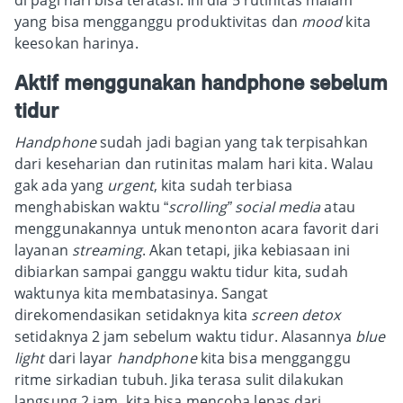
yang bisa mengganggu produktivitas dan
mood
kita
keesokan harinya.
Aktif menggunakan handphone sebelum
tidur
Handphone
sudah jadi bagian yang tak terpisahkan
dari keseharian dan rutinitas malam hari kita. Walau
gak ada yang
urgent
, kita sudah terbiasa
menghabiskan waktu “
scrolling”
social media
atau
menggunakannya untuk menonton acara favorit dari
layanan
streaming
. Akan tetapi, jika kebiasaan ini
dibiarkan sampai ganggu waktu tidur kita, sudah
waktunya kita membatasinya. Sangat
direkomendasikan setidaknya kita
screen detox
setidaknya 2 jam sebelum waktu tidur. Alasannya
blue
light
dari layar
handphone
kita bisa mengganggu
ritme sirkadian tubuh. Jika terasa sulit dilakukan
langsung 2 jam, kita bisa mencoba lepas dari