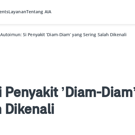
ents
Layanan
Tentang AIA
Autoimun: Si Penyakit ’Diam-Diam’ yang Sering Salah Dikenali
Autoimun: Si Penyakit ’Diam-Diam’ yang Sering Salah Dikenali
i Penyakit ’Diam-Diam
 Dikenali