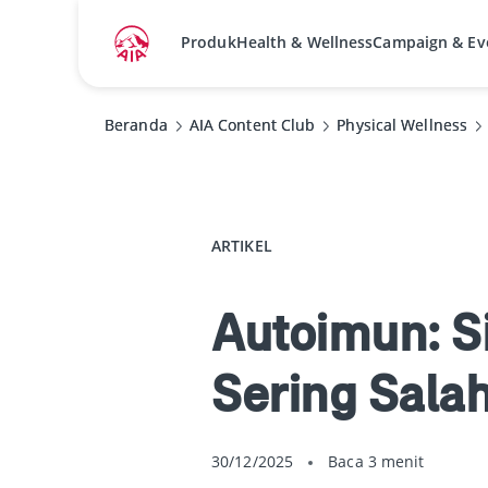
Produk
Health & Wellness
Campaign & Ev
Beranda
Beranda
AIA Content Club
AIA Content Club
Physical Wellness
Physical Wellness
ARTIKEL
Autoimun: S
Sering Salah
30/12/2025
Baca 3 menit