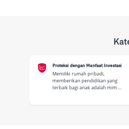
Kat
Proteksi dengan Manfaat Investasi
Memiliki rumah pribadi,
memberikan pendidikan yang
terbaik bagi anak adalah mimpi
yang bukan tidak mungkin
dapat terwujud. Satu yang
dibutuhkan, perencanaan yang
matang.