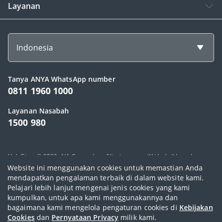
Layanan
Indonesia
Tanya ANYA WhatsApp number
0811 1960 1000
Layanan Nasabah
1500 980
Hak Cipta © 2023, AIA Group dan afiliasinya memiliki hak di bawah
Website ini menggunakan cookies untuk memastian Anda
hukum yang berlaku. PT AIA FINANCIAL berizin dan diawasi oleh Otoritas
mendapatkan pengalaman terbaik di dalam website kami.
Jasa Keuangan.
Pelajari lebih lanjut mengenai jenis cookies yang kami
kumpulkan, untuk apa kami menggunakannya dan
Syarat penggunaan
|
Pernyataan Kebijakan Privasi
|
Kebijakan cookie
|
bagaimana kami mengelola pengaturan cookies di
Kebijakan
Peta situs
|
Whistleblower
Cookies
dan
Pernyataan Privacy
milik kami.