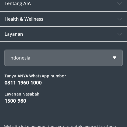
Tentang AIA
Health & Wellness
Layanan
Indonesia
Tanya ANYA WhatsApp number
0811 1960 1000
Layanan Nasabah
1500 980
Hak Cipta © 2023, AIA Group dan afiliasinya memiliki hak di bawah
Website ini menggunakan cookies untuk memastian Anda