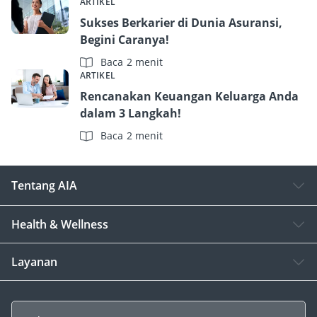
ARTIKEL
Sukses Berkarier di Dunia Asuransi,
Begini Caranya!
Baca 2 menit
ARTIKEL
Rencanakan Keuangan Keluarga Anda
dalam 3 Langkah!
Baca 2 menit
Tentang AIA
Health & Wellness
Layanan