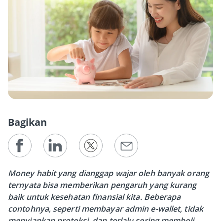
Bagikan
Money habit yang dianggap wajar oleh banyak orang
ternyata bisa memberikan pengaruh yang kurang
baik untuk kesehatan finansial kita. Beberapa
contohnya, seperti membayar admin e-wallet, tidak
menyiapkan proteksi, dan terlalu sering membeli