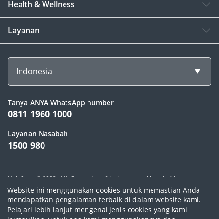
Health & Wellness
Layanan
Indonesia
Tanya ANYA WhatsApp number
0811 1960 1000
Layanan Nasabah
1500 980
Hak Cipta © 2023, AIA Group dan afiliasinya memiliki hak di bawah
Website ini menggunakan cookies untuk memastian Anda
hukum yang berlaku. PT AIA FINANCIAL berizin dan diawasi oleh Otoritas
mendapatkan pengalaman terbaik di dalam website kami.
Jasa Keuangan.
Pelajari lebih lanjut mengenai jenis cookies yang kami