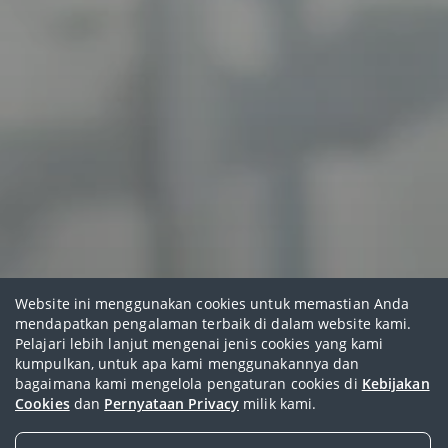
Website ini menggunakan cookies untuk memastian Anda
mendapatkan pengalaman terbaik di dalam website kami.
Pelajari lebih lanjut mengenai jenis cookies yang kami
kumpulkan, untuk apa kami menggunakannya dan
Misi AIA Life Planner
bagaimana kami mengelola pengaturan cookies di
Kebijakan
Cookies
dan
Pernyataan Privacy
milik kami.
Bersama kita membantu jutaan keluarga di Indonesia