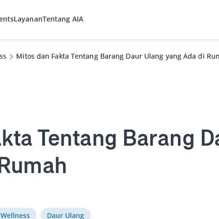
ents
Layanan
Tentang AIA
ss
ss
Mitos dan Fakta Tentang Barang Daur Ulang yang Ada di R
Mitos dan Fakta Tentang Barang Daur Ulang yang Ada di R
akta Tentang Barang D
 Rumah
Wellness
Daur Ulang