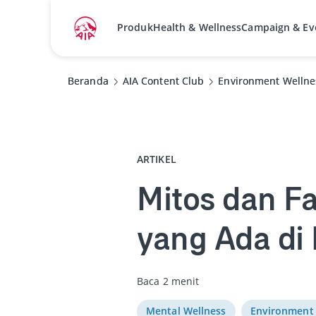
Produk
Health & Wellness
Campaign & Ev
Beranda
Beranda
AIA Content Club
AIA Content Club
Environment Wellne
Environment Wellne
ARTIKEL
Mitos dan F
yang Ada di
Baca 2 menit
Mental Wellness
Environment 